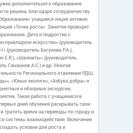
ружки дополнительного образования.
сти решена, благодаря сотрудничеству
бразование» учащиеся лицея активно
нций «Точка роста». Занятия проводят
разования. Дети и подростки с
о-прикладное искусство» (руководитель
» (руководитель Богунова Р.А.),
н Е.В.), «Шахматы» (руководитель
ель Гамаонов А.С.) и др. Многие
тельности Регионального отделения РДШ,
ы», «Юные экологи», «Азбука добра» и
дметные и обзорные экскурсии,
риятия. Такая работа с учащимися в
 первых дней обучения раскрывать свои
я тратить время на переезды по городу и
ся системы взаимодействия. Включение
оздать условия для роста и