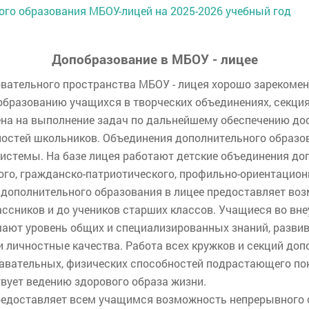
го образования МБОУ-лицей на 2025-2026 учебный год
Допобразование в МБОУ - лицее
овательного пространства МБОУ - лицея хорошо зарекомен
бразованию учащихся в творческих объединениях, секциях
на на выполнение задач по дальнейшему обеспечению до
ностей школьников. Объединения дополнительного образ
стемы. На базе лицея работают детские объединения доп
ого, гражданско-патриотического, профильно-ориентационн
 дополнительного образования в лицее предоставляет в
ассников и до учеников старших классов. Учащиеся во вн
шают уровень общих и специализированных знаний, разви
 личностные качества. Работа всех кружков и секций доп
навательных, физических способностей подрастающего пок
вует ведению здорового образа жизни.
 предоставляет всем учащимся возможность непрерывного