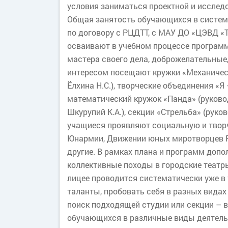
условия заниматься проектной и исслед
Общая занятость обучающихся в системе
по договору с РЦДТТ, с МАУ ДО «ЦЭВД 
осваивают в учебном процессе программ
мастера своего дела, доброжелательные
интересом посещают кружки «Механическ
Ёлхина Н.С.), творческие объединения «Я 
математический кружок «Панда» (руковод
Шкурупий К.А.), секции «Стрельба» (руков
учащиеся проявляют социальную и творч
Юнармии, Движении юных миротворцев РС
другие. В рамках плана и программ доп
коллективные походы в городские театры
лицее проводится систематически уже в
таланты, пробовать себя в разных видах
поиск подходящей студии или секции –
обучающихся в различные виды деятельн