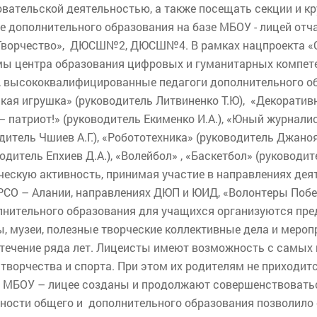
овательской деятельностью, а также посещать секции и к
 дополнительного образования на базе МБОУ - лицей отча
«Творчество», ДЮСШ№2, ДЮСШ№4. В рамках нацпроекта «О
ы центра образования цифровых и гуманитарных компете
, высококвалифицированные педагоги дополнительного об
ая игрушка» (руководитель Литвиненко Т.Ю), «Декоративн
– патриот!» (руководитель Екименко И.А.), «Юный журналист
итель Чшиев А.Г.), «Робототехника» (руководитель Джаноя
одитель Епхиев Д.А.), «Волейбол» , «Баскетбол» (руководит
ескую активность, принимая участие в направлениях дея
О – Алании, направлениях ДЮП и ЮИД, «Волонтеры Побед
олнительного образования для учащихся организуются пре
, музеи, полезные творческие коллективные дела и мероп
 течение ряда лет. Лицеисты имеют возможность с самых
 творчества и спорта. При этом их родителям не приходитс
 в МБОУ – лицее созданы и продолжают совершенствовать
ости общего и дополнительного образования позволило с