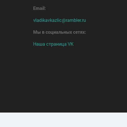
Email:
vladikavkazlic@rambler.ru
Мы в социальных сетях:
Наша страница VK