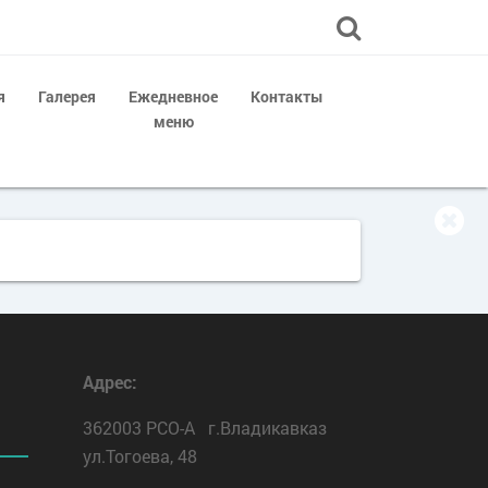
я
Галерея
Ежедневное
Контакты
меню
Адрес:
362003 РСО-А г.Владикавказ
ул.Тогоева, 48