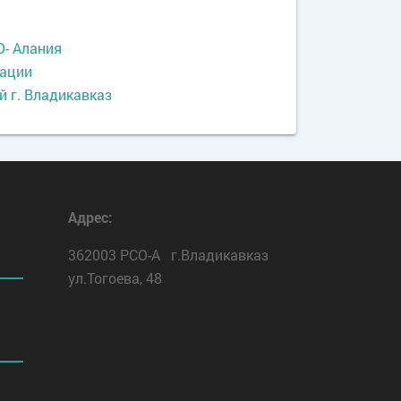
О- Алания
тации
 г. Владикавказ
Адрес:
362003 РСО-А г.Владикавказ
ул.Тогоева, 48