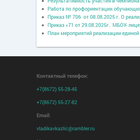
Результативность участия в чемпион
Работа по профориентации обучающих
Приказ № 706 от 08.08.2025 г. О реа
Приказ «71 от 29.08.2025г. МБОУ- ли
План мероприятий реализации единой 
Контактный телефон
:
+7(8672) 55-28-45
+7(8672) 55-27-82
Email:
vladikavkazlic@rambler.ru