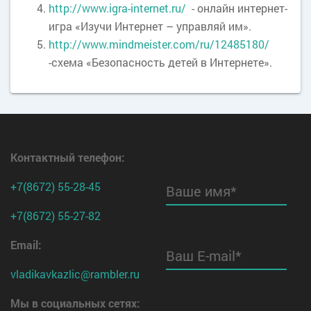
http://www.igra-internet.ru/
- онлайн интернет-
игра «Изучи Интернет – управляй им».
http://www.mindmeister.com/ru/12485180/
-схема «Безопасность детей в Интернете».
Контактный телефон
:
+7(8672) 55-28-45
Ваше имя*
+7(8672) 55-27-82
Email:
Ваш E-mail*
vladikavkazlic@rambler.ru
Мы в социальных сетях: