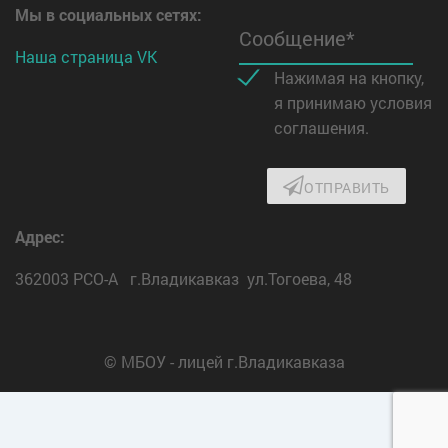
Мы в социальных сетях:
Сообщение*
Наша страница VK
Нажимая на кнопку,
я принимаю условия
соглашения.
ОТПРАВИТЬ
Адрес:
362003 РСО-А г.Владикавказ ул.Тогоева, 48
© МБОУ - лицей г.Владикавказа